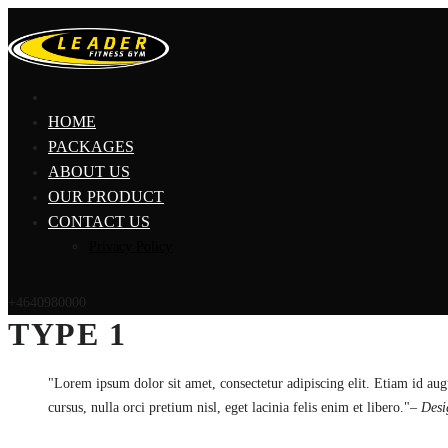
HOME
PACKAGES
ABOUT US
OUR PRODUCT
CONTACT US
Privacy Policy
+4640980000
TYPE 1
Lorem ipsum dolor sit amet, consectetur adipiscing elit. Etiam id aug
cursus, nulla orci pretium nisl, eget lacinia felis enim et libero.
– Des