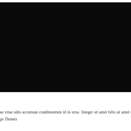
ue vitae odio accumsan condimentum id in urna. Integer sit amet felis sit amet
ign Themes