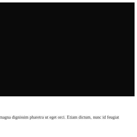
 magna dignissim pharetra ut eget orci. Etiam dictum, nunc id feugiat