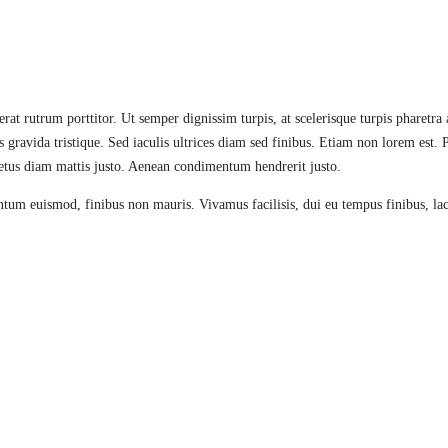
erat rutrum porttitor. Ut semper dignissim turpis, at scelerisque turpis pharetr
is gravida tristique. Sed iaculis ultrices diam sed finibus. Etiam non lorem est
 metus diam mattis justo. Aenean condimentum hendrerit justo.
entum euismod, finibus non mauris. Vivamus facilisis, dui eu tempus finibus, lac